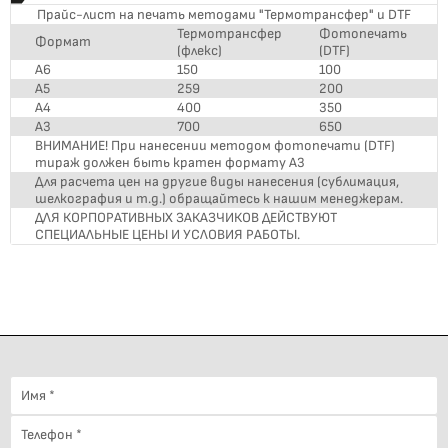
футболке или бейсболке, а также создать
Прайс-лист на печать методами "Термотрансфер" и DTF
уникальный продукт для вашего бренда или
Термотрансфер
Фотопечать
мероприятия. Мы используем различные
Формат
(флекс)
(DTF)
методы печати, включая сублимационную
А6
150
100
печать, шелкографию, термоперенос и DTF-
А5
259
200
печать, чтобы обеспечить яркость и
долговечность нанесенного изображения.
А4
400
350
Наши специалисты внимательно работают
А3
700
650
над каждым заказом, чтобы достичь
ВНИМАНИЕ! При нанесении методом фотопечати (DTF)
высокого качества печати и удовлетворить
тираж должен быть кратен формату А3
все ваши требования. Чтобы узнать больше
Для расчета цен на другие виды нанесения (сублимация,
о возможностях нанесения печати на изделия
шелкография и т.д.) обращайтесь к нашим менеджерам.
из текстиля, а также о стоимости и сроках
ДЛЯ КОРПОРАТИВНЫХ ЗАКАЗЧИКОВ ДЕЙСТВУЮТ
изготовления, свяжитесь с нами. Наши
СПЕЦИАЛЬНЫЕ ЦЕНЫ И УСЛОВИЯ РАБОТЫ.
специалисты с радостью помогут вам
выбрать подходящий дизайн и ответят на
все ваши вопросы.