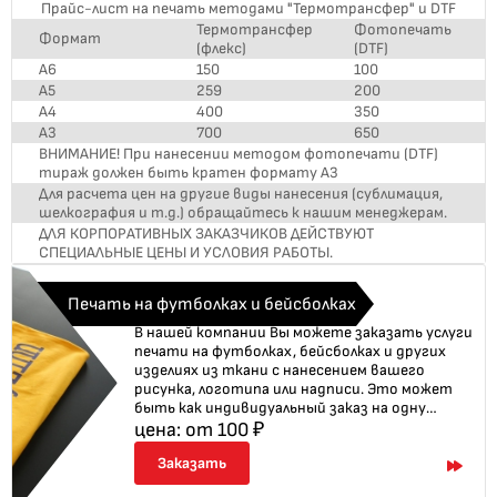
Прайс-лист на печать методами "Термотрансфер" и DTF
качества печати и удовлетворить все ваши
Термотрансфер
Фотопечать
требования. Чтобы узнать больше о
Формат
(флекс)
(DTF)
возможностях печати на спецодежде, а
А6
150
100
также о стоимости и сроках изготовления,
А5
259
200
свяжитесь с нами. Наши специалисты с
радостью помогут вам выбрать подходящий
А4
400
350
дизайн и ответят на все ваши вопросы.
А3
700
650
Заказывая нанесение логотипов на
ВНИМАНИЕ! При нанесении методом фотопечати (DTF)
спецодежду у нас, вы получаете
тираж должен быть кратен формату А3
качественный продукт, который
Для расчета цен на другие виды нанесения (сублимация,
подчеркнет индивидуальность вашей
шелкография и т.д.) обращайтесь к нашим менеджерам.
компании.
ДЛЯ КОРПОРАТИВНЫХ ЗАКАЗЧИКОВ ДЕЙСТВУЮТ
СПЕЦИАЛЬНЫЕ ЦЕНЫ И УСЛОВИЯ РАБОТЫ.
Печать на футболках и бейсболках
В нашей компании Вы можете заказать услуги
печати на футболках, бейсболках и других
изделиях из ткани с нанесением вашего
рисунка, логотипа или надписи. Это может
быть как индивидуальный заказ на одну
футболку для личного использования, так и
цена: от 100 ₽
печать оптовой партии корпоративного
Заказать
мерча. Это отличный способ добавить
индивидуальность и оригинальность вашей