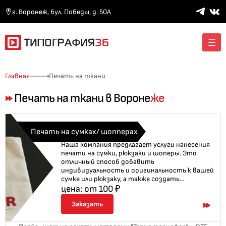
г. Воронеж, бул. Победы, д. 50А
Главная
Печать на ткани
Печать на ткани в Вороне
же
Печать на сумках/ шопперах
Наша компания предлагает услуги нанесения
печати на сумки, рюкзаки и шоперы. Это
отличный способ добавить
индивидуальность и оригинальность к вашей
сумке или рюкзаку, а также создать
уникальный продукт для вашего бренда или
цена: от 100 ₽
мероприятия. Мы используем различные
Заказать
методы печати, включая DTF- печать,
шелкографию и термоперенос, чтобы
обеспечить яркость и долговечность