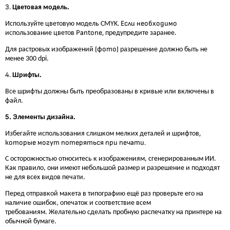
3.
.
Цветовая модель
. Если необходимо
Используйте цветовую модель CMYK
Pantone,
использовани
е цветов
предупредите
заранее.
(фото)
Для растровых изображений
разрешение должно быть не
менее 300 dpi.
4.
.
Шрифты
Все шрифты должны быть преобразованы в кривые или включены в
файл.
5. Э
.
лементы дизайна
,
Избегайте использования слишком мелких деталей
и шрифтов
которые могут потеряться при печати.
С осторожностью относитесь к изображениям, сгенерированным ИИ.
Как правило, они имеют небольшой размер и разрешение и подходят
не для всех видов печати.
Перед отправкой
макет
а в типографию ещё раз проверьте его
на
наличие ошибок, опечаток и соответствие всем
требованиям.
Желательно сделать пробную распечатку на принтере на
обычной бумаге.