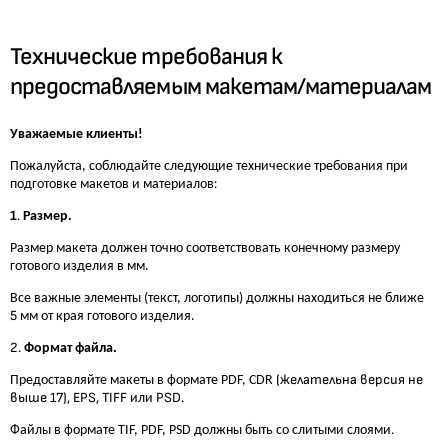
Технические требования к
предоставляемым макетам/материалам
Уважаемые клиенты!
П
ожалуйста, соблюдайте следующие технические требования при
:
подготовке макетов и материалов
1
.
Размер.
Размер макета должен точно соответствовать конечному размеру
готового изделия в мм.
В
се важные элементы (текст, логотипы)
должны
наход
и
т
ь
ся не ближе
5
мм от края
готового изделия.
2.
.
Формат файла
(желательна версия не
Предоставляйте макеты в формате PDF, CDR
выше 17)
, EPS
,
TIFF
PSD.
или
.
Файлы
в формате TIF, PDF, PSD
должны быть
со слитыми слоями