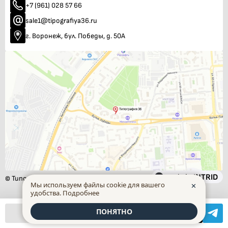
+7 (961) 028 57 66
sale1@tipografiya36.ru
г. Воронеж, бул. Победы, д. 50А
INTRID
made in
© Типография 36 - (1994-2026 г.)
Мы используем файлы cookie для вашего
✕
удобства.
Подробнее
ПОНЯТНО
Быстрый заказ