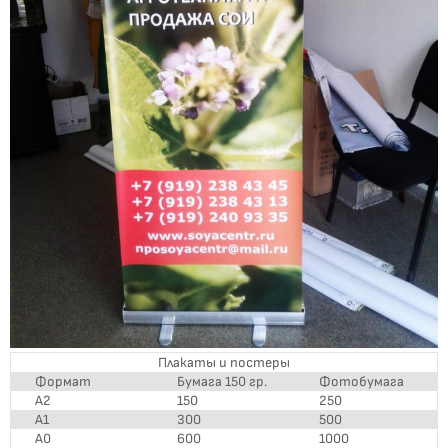
Плакаты и постеры
Формат
Бумага 150 гр.
Фотобумага
А2
150
250
А1
300
500
А0
600
1000